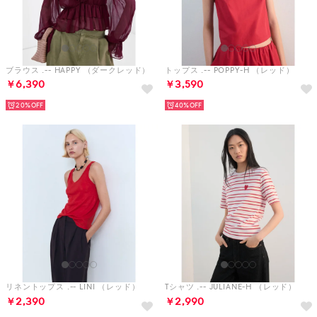
ブラウス .-- HAPPY （ダークレッド）
トップス .-- POPPY-H （レッド）
￥6,390
￥3,590
20%
40%
リネントップス .-- LINI （レッド）
Tシャツ .-- JULIANE-H （レッド）
￥2,390
￥2,990