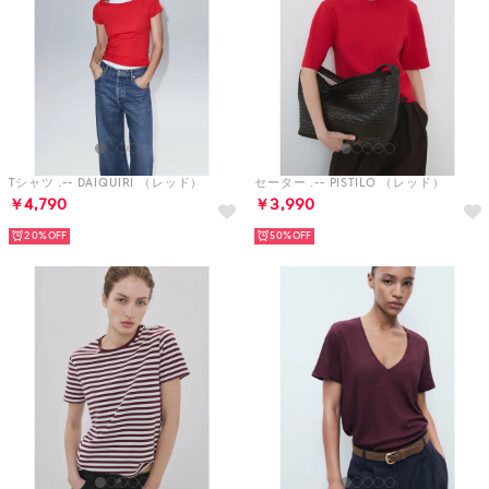
Tシャツ .-- DAIQUIRI （レッド）
セーター .-- PISTILO （レッド）
￥4,790
￥3,990
20%
50%