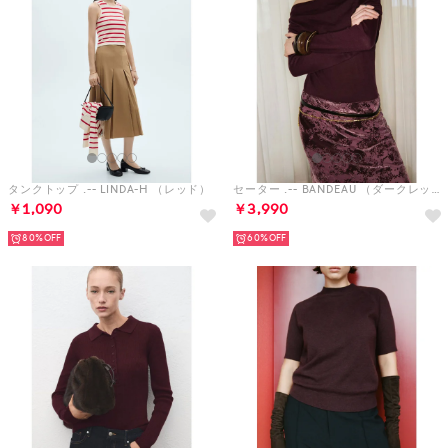
タンクトップ .-- LINDA-H （レッド）
セーター .-- BANDEAU （ダークレッド）
￥1,090
￥3,990
80%
60%