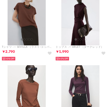
Tシャツ .-- SEVILLA （ラスト-コッパー）
トップス .-- ARLET （ダークレッド）
￥2,790
￥1,990
30%
60%