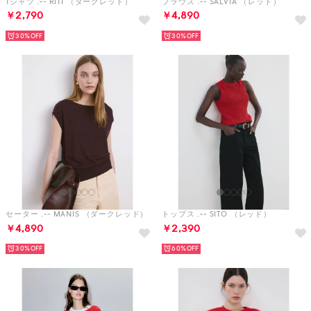
Tシャツ .-- RITI （ダークレッド）
ブラウス .-- SALVIA （レッド）
￥2,790
￥4,890
30%
30%
セーター .-- MANIS （ダークレッド）
トップス .-- SITO （レッド）
￥4,890
￥2,390
30%
60%