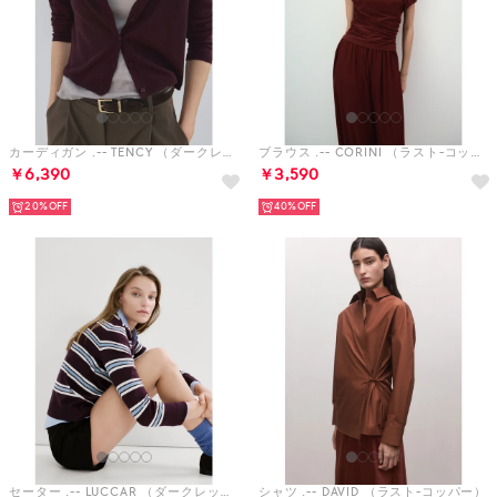
カーディガン .-- TENCY （ダークレッド）
ブラウス .-- CORINI （ラスト-コッパー）
￥6,390
￥3,590
20%
40%
セーター .-- LUCCAR （ダークレッド）
シャツ .-- DAVID （ラスト-コッパー）