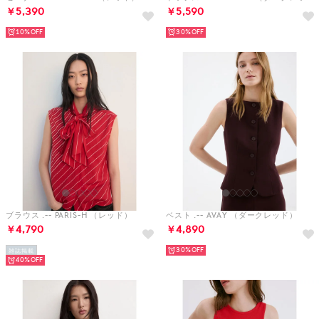
￥5,390
￥5,590
10%
30%
ブラウス .-- PARIS-H （レッド）
ベスト .-- AVAY （ダークレッド）
￥4,790
￥4,890
30%
雑誌掲載
40%