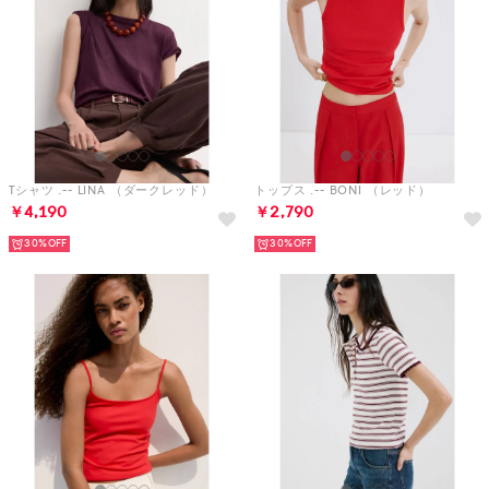
Tシャツ .-- LINA （ダークレッド）
トップス .-- BONI （レッド）
￥4,190
￥2,790
30%
30%