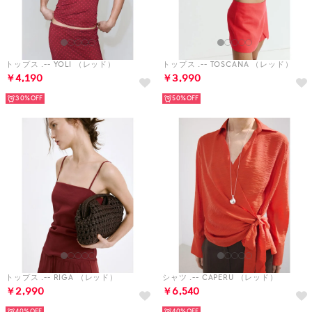
トップス .-- YOLI （レッド）
トップス .-- TOSCANA （レッド）
￥4,190
￥3,990
30%
50%
トップス .-- RIGA （レッド）
シャツ .-- CAPERU （レッド）
￥2,990
￥6,540
40%
40%