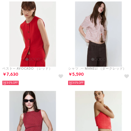
ベスト-- AVOCADO （レッド）
シャツ .-- MANELI （ダークレッド）
￥7,630
￥5,590
30%
30%