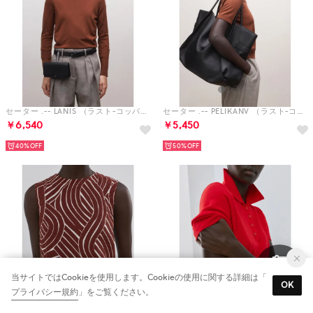
セーター .-- LANIS （ラスト-コッパー）
セーター .-- PELIKANV （ラスト-コッパー）
￥6,540
￥5,450
40%
50%
当サイトではCookieを使用します。Cookieの使用に関する詳細は「
OK
プライバシー規約
」をご覧ください。