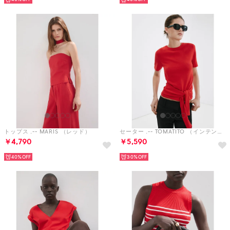
トップス .-- MARIS （レッド）
セーター .-- TOMATITO （インテンスレッド）
￥4,790
￥5,590
40%
30%