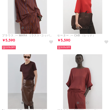
ブラウス .-- MARA （ラスト-コッパー）
セーター .-- CAB （レッド）
￥5,590
￥5,590
20%
30%