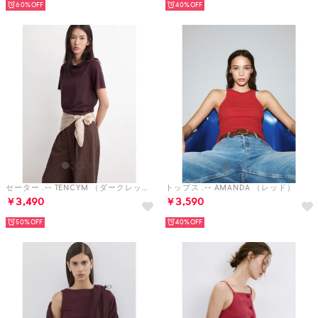
60%
40%
セーター .-- TENCYM （ダークレッド）
トップス .-- AMANDA （レッド）
￥3,490
￥3,590
50%
40%