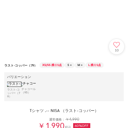
10
XS/SS
残り1点
S
○
M
○
L
残り1点
ラスト-コッパー（79）
バリエーション
チャコール
ラスト-コ
（95）
ッパー（7
9）
Tシャツ .-- NISA （ラスト-コッパー）
￥4,990
通常価格：
￥1,990
60%OFF
税込