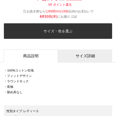
19
ポイント還元
お急ぎ便なら
以内
のお支払いで
12時間04分28秒
8月10日(月)
にお届け
詳細
サイズ・色を選ぶ
商品説明
サイズ詳細
・100%コットン生地
・フィットデザイン
・ラウンドネック
・長袖
・留め具なし
性別タイプ
:
レディース