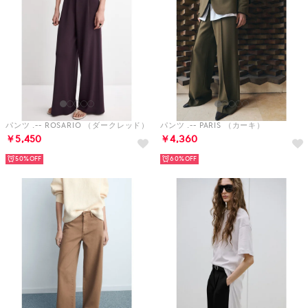
パンツ .-- ROSARIO （ダークレッド）
パンツ .-- PARIS （カーキ）
￥5,450
￥4,360
50%
60%