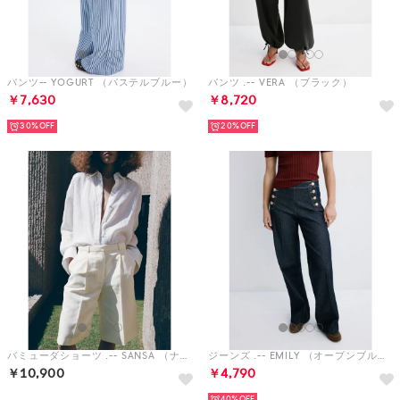
パンツ-- YOGURT （パステルブルー）
パンツ .-- VERA （ブラック）
￥7,630
￥8,720
30%
20%
バミューダショーツ .-- SANSA （ナチュラルホワイト）
ジーンズ .-- EMILY （オープンブルー）
￥10,900
￥4,790
40%