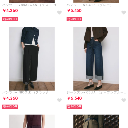
パンツ .-- VBBARGAN （ラスト-コッパー）
パンツ .-- NICOLE （グレー）
￥4,360
￥5,450
60%
50%
パンツ .-- NICOLE （ブラック）
ジーンズ .-- CELIA （オープンブルー）
￥4,360
￥6,540
60%
40%