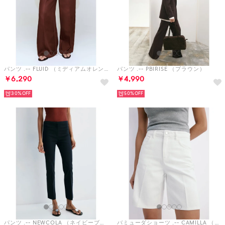
パンツ .-- FLUID （ミディアムオレンジ）
パンツ .-- PBIRISE （ブラウン）
￥6,290
￥4,990
30%
50%
パンツ .-- NEWCOLA （ネイビーブルー）
バミューダショーツ .-- CAMILLA （ホワイト）