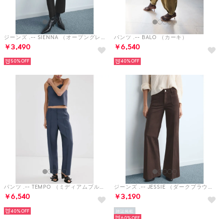
ジーンズ .-- SIENNA （オープングレー）
パンツ .-- BALO （カーキ）
￥3,490
￥6,540
50%
40%
パンツ .-- TEMPO （ミディアムブルー）
ジーンズ .-- JESSIE （ダークブラウン）
￥6,540
￥3,190
40%
雑誌掲載
60%