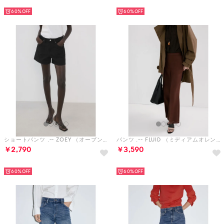
HOT
HOT
60%
60%
ショートパンツ .-- ZOEY （オープングレー）
パンツ .-- FLUID （ミディアムオレンジ）
￥2,790
￥3,590
HOT
HOT
60%
60%