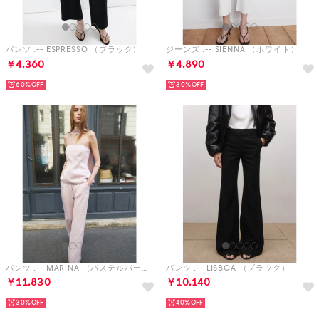
パンツ .-- ESPRESSO （ブラック）
ジーンズ .-- SIENNA （ホワイト）
￥4,360
￥4,890
60%
30%
パンツ .-- MARINA （パステルパープル）
パンツ .-- LISBOA （ブラック）
￥11,830
￥10,140
30%
40%