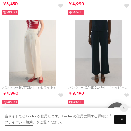
￥5,450
￥4,990
50%
50%
パンツ .-- BUTTER-H （ホワイト）
パンツ .-- CANDELAP-H （ネイビーブルー）
￥4,990
￥3,490
50%
50%
当サイトではCookieを使用します。Cookieの使用に関する詳細は「
OK
プライバシー規約
」をご覧ください。