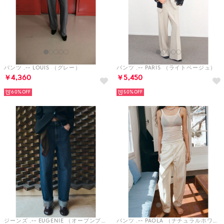
パンツ .-- LOUIS （グレー）
パンツ .-- PARIS （ライトベージュ）
￥4,360
￥5,450
60%
50%
ジーンズ .-- EUGENIE （オープンブルー）
パンツ .-- PAOLA （ナチュラルホワイト）