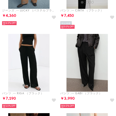
ジーンズ .-- LUCKY （パステルブラウン）
パンツ .-- CINTA （ブラック）
￥4,360
￥7,450
60%
雑誌掲載
50%
パンツ .-- RIGA （ブラック）
パンツ .-- GABI （ブラック）
￥7,190
￥3,990
10%
60%