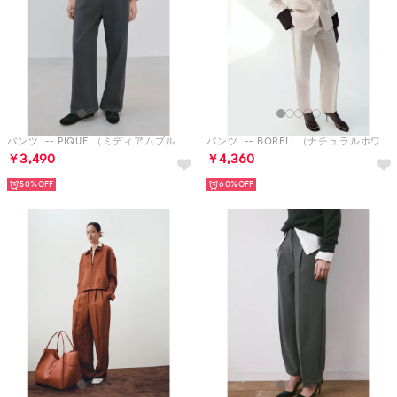
パンツ .-- PIQUE （ミディアムブルー）
パンツ .-- BORELI （ナチュラルホワイト）
￥3,490
￥4,360
50%
60%