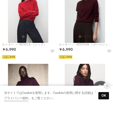
セーター .-- ROSICA （レッド）
セーター .-- SEEDSUN （ダークレッド）
￥6,990
￥6,990
20
20
当サイトではCookieを使用します。Cookieの使用に関する詳細は「
OK
プライバシー規約
」をご覧ください。