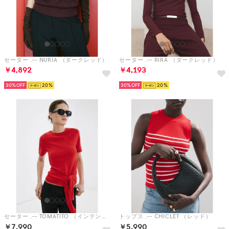
セーター .-- NURIA （ダークレッド）
セーター .-- RIRA （ダークレッド）
￥4,892
￥4,193
30%
20
30%
20
セーター .-- TOMATITO （インテンスレッド）
トップス .-- CHICLET （レッド）
￥7,990
￥5,990