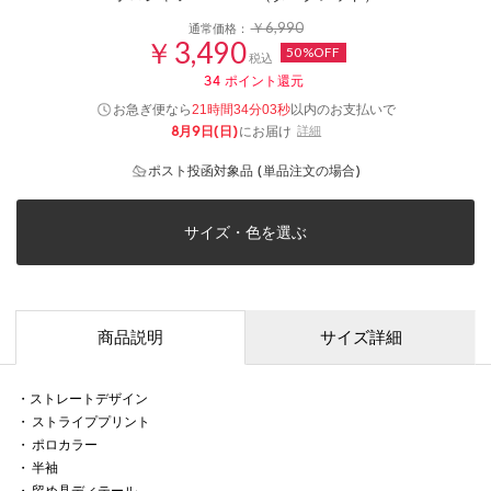
￥6,990
通常価格：
￥3,490
50%OFF
税込
34
ポイント還元
お急ぎ便なら
以内
のお支払いで
21時間34分03秒
8月9日(日)
にお届け
詳細
ポスト投函対象品 (単品注文の場合)
サイズ・色を選ぶ
商品説明
サイズ詳細
・ストレートデザイン
・ ストライププリント
・ ポロカラー
・ 半袖
・ 留め具ディテール