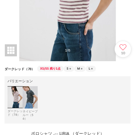
1
/
8
10
XS/SS
残り1点
S
○
M
○
L
○
ダークレッド（78）
バリエーション
ダークレッ
ネイビーブ
ド（78）
ルー（5
6）
ポロシャツ .-- LIRIA （ダークレッド）