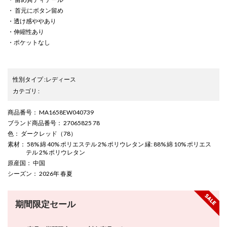
・ 首元にボタン留め
・透け感ややあり
・伸縮性あり
・ポケットなし
性別タイプ
:
レディース
カテゴリ
:
商品番号
： MA1658EW040739
ブランド商品番号
： 27065825 78
色
： ダークレッド（78）
素材
： 58% 綿 40% ポリエステル 2% ポリウレタン 縁: 88% 綿 10% ポリエス
テル 2% ポリウレタン
原産国
： 中国
シーズン
： 2026年 春夏
期間限定セール