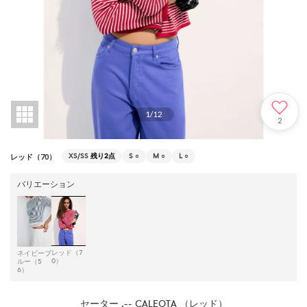
1
/
12
2
XS/SS
残り2点
S
○
M
○
L
○
レッド（70）
バリエーション
レッド（7
ネイビーブ
0）
ルー（5
6）
セーター .-- CALEOTA （レッド）