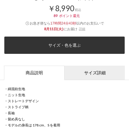
￥8,990
税込
89
ポイント還元
お急ぎ便なら
以内
のお支払いで
17時間24分43秒
8月11日(火)
にお届け
詳細
サイズ・色を選ぶ
商品説明
サイズ詳細
・綿混紡生地
・ニット生地
・ストレートデザイン
・ストライプ柄
・長袖
・留め具なし
・モデルの身長は 178 cm、S を着用