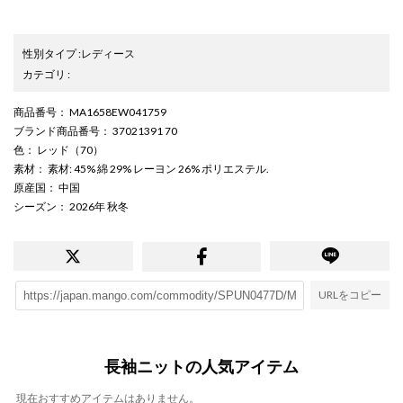
性別タイプ
:
レディース
カテゴリ
:
商品番号
： MA1658EW041759
ブランド商品番号
： 37021391 70
色
： レッド（70）
素材
： 素材: 45% 綿 29% レーヨン 26% ポリエステル.
原産国
： 中国
シーズン
： 2026年 秋冬
URLをコピー
長袖ニットの人気アイテム
現在おすすめアイテムはありません。