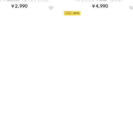
 .-- SAILORB （ダークブラウン）
ヘアクリップ .-- MIMI （レッド）
￥2,990
￥4,990
20