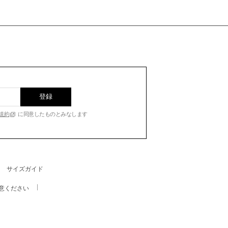
登録
規約
に同意したものとみなします
サイズガイド
意ください