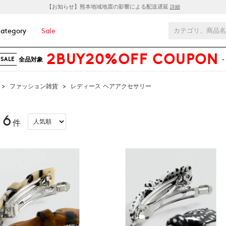
【お知らせ】熊本地域地震の影響による配送遅延
詳細
ategory
Sale
2BUY20%OFF COUPON
全品対象
-
SALE
>
ファッション雑貨
>
レディース ヘアアクセサリー
6
：
件