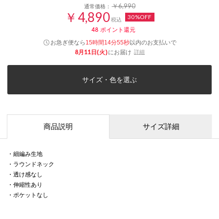
￥6,990
通常価格：
￥4,890
30%OFF
税込
48
ポイント還元
お急ぎ便なら
以内
のお支払いで
15時間14分55秒
8月11日(火)
にお届け
詳細
サイズ・色を選ぶ
商品説明
サイズ詳細
・細編み生地
・ラウンドネック
・透け感なし
・伸縮性あり
・ポケットなし