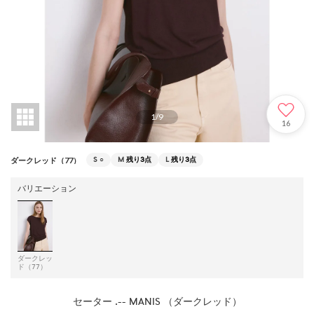
1
/
9
16
S
○
M
残り3点
L
残り3点
ダークレッド（77）
バリエーション
ダークレッ
ド（77）
セーター .-- MANIS （ダークレッド）