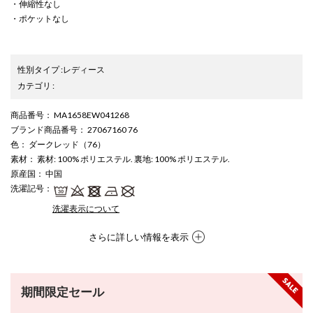
・伸縮性なし
・ポケットなし
性別タイプ
:
レディース
カテゴリ
:
商品番号
： MA1658EW041268
ブランド商品番号
： 27067160 76
色
： ダークレッド（76）
素材
： 素材: 100% ポリエステル. 裏地: 100% ポリエステル.
原産国
： 中国
洗濯記号
：
洗濯表示について
さらに詳しい情報を表示
期間限定セール