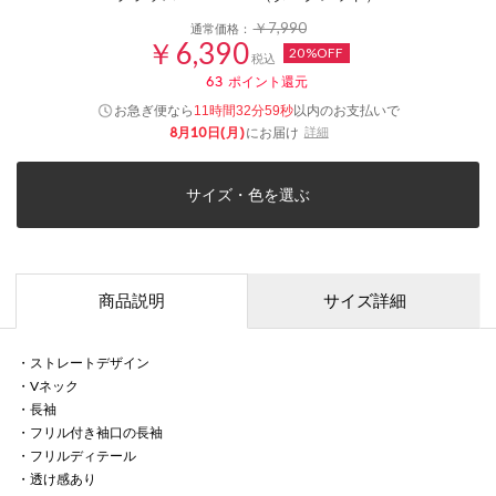
￥7,990
通常価格：
￥6,390
20%OFF
税込
63
ポイント還元
お急ぎ便なら
以内
のお支払いで
11時間32分59秒
8月10日(月)
にお届け
詳細
サイズ・色を選ぶ
商品説明
サイズ詳細
・ストレートデザイン
・Vネック
・長袖
・フリル付き袖口の長袖
・フリルディテール
・透け感あり