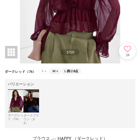
1
/
10
24
S
×
M
○
L
残り3点
ダークレッド（76）
バリエーション
ダークレッ
ダークブラ
ド（76）
ウン（3
2）
ブラウス .-- HAPPY （ダークレッド）