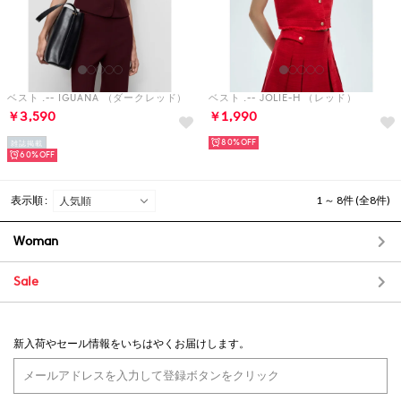
ベスト .-- IGUANA （ダークレッド）
ベスト .-- JOLIE-H （レッド）
￥3,590
￥1,990
80%
雑誌掲載
60%
表示順 :
1 ～ 8件 (全8件)
Woman
Sale
新入荷やセール情報をいちはやくお届けします。