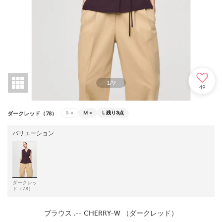
1
/
9
49
S
×
M
○
L
残り3点
ダークレッド（78）
バリエーション
ダークレッ
ド（78）
ブラウス .-- CHERRY-W （ダークレッド）