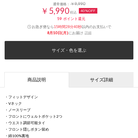
￥9,990
通常価格：
￥5,990
40%OFF
税込
59
ポイント還元
お急ぎ便なら
以内
のお支払いで
15時間28分40秒
8月10日(月)
にお届け
詳細
サイズ・色を選ぶ
商品説明
サイズ詳細
・フィットデザイン
・Vネック
・ノースリーブ
・フロントにウェルトポケット2つ
・ウエスト調節可能タイ
・フロント隠しボタン留め
・綿100%裏地