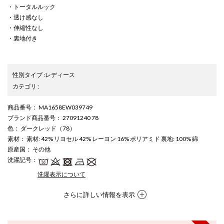
・トータルルック
・透け感なし
・伸縮性なし
・裏地付き
性別タイプ
:
レディース
カテゴリ
:
商品番号
： MA1658EW039749
ブランド商品番号
： 27091240 78
色
： ダークレッド（78）
素材
： 素材: 42% リヨセル 42% レーヨン 16% ポリアミド 裏地: 100% 綿
原産国
： その他
洗濯記号
：
洗濯表示について
さらに詳しい情報を表示