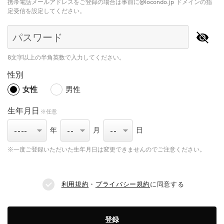
携帯電話メールアドレスをご登録の場合は事前に@locondo.jp ドメインの指
定受信を設定してください。
パスワード
8文字以上の半角英数で入力してください。
性別
女性
男性
生年月日
※任意
年
月
日
※一度ご登録いただいた生年月日は変更できませんのでご注意ください。
利用規約
・
プライバシー規約
に同意する
登録