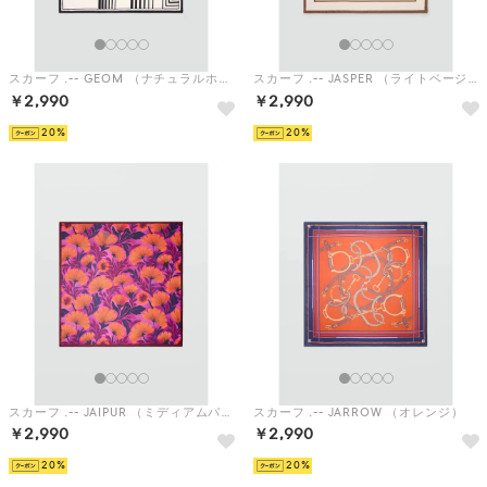
スカーフ .-- GEOM （ナチュラルホワイト）
スカーフ .-- JASPER （ライトベージュ）
￥2,990
￥2,990
20
20
スカーフ .-- JAIPUR （ミディアムパープル）
スカーフ .-- JARROW （オレンジ）
￥2,990
￥2,990
20
20