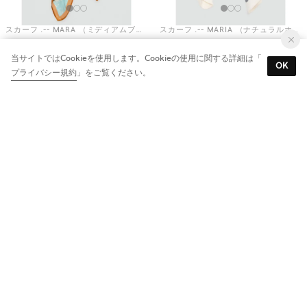
スカーフ .-- MARA （ミディアムブルー）
スカーフ .-- MARIA （ナチュラルホワイト）
￥2,990
￥2,990
当サイトではCookieを使用します。Cookieの使用に関する詳細は「
20
雑誌掲載
OK
プライバシー規約
」をご覧ください。
20
スカーフ .-- MARINA （オレンジ）
スカーフ .-- BANDA （ピンク）
￥2,990
￥2,990
20
20