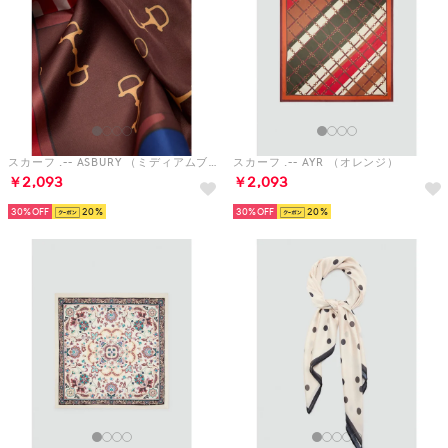
スカーフ .-- ASBURY （ミディアムブルー）
スカーフ .-- AYR （オレンジ）
￥2,093
￥2,093
30%
20
30%
20