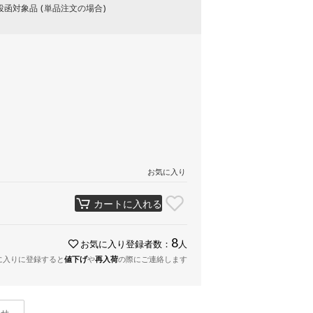
函対象品 (単品注文の場合)
お気に入り
カートに入れる
8
お気に入り登録者数：
人
に入りに登録すると
値下げ
や
再入荷
の際にご連絡します