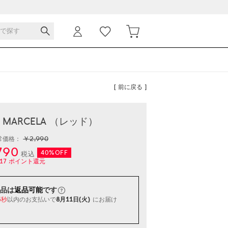
[ 前に戻る ]
- MARCELA （レッド）
￥2,990
常価格：
790
40%OFF
税込
17
ポイント還元
品は
返品可能
です
以内
のお支払いで
8月11日(火)
にお届け
4秒