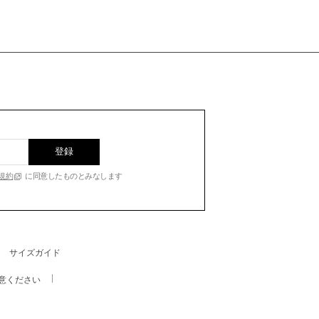
登録
規約
に同意したものとみなします
サイズガイド
意ください