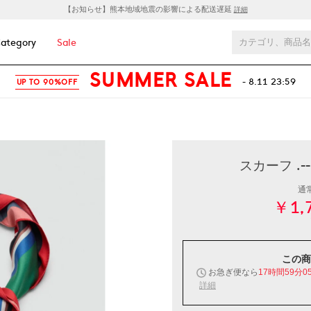
【お知らせ】熊本地域地震の影響による配送遅延
詳細
ategory
Sale
SUMMER SALE
- 8.11 23:59
UP TO 90%OFF
スカーフ .-
通
￥1,
この商
お急ぎ便なら
17時間59分0
詳細