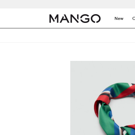
New
C