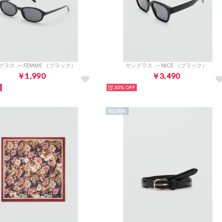
ラス .-- FEMME （ブラック）
サングラス .-- NICE （ブラック）
￥1,990
￥3,490
30%
雑誌掲載