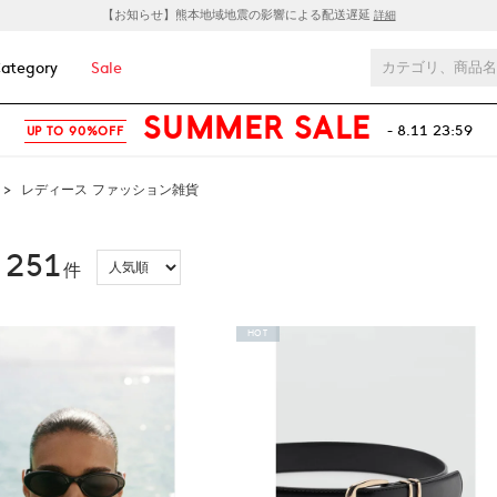
【お知らせ】熊本地域地震の影響による配送遅延
詳細
ategory
Sale
SUMMER SALE
- 8.11 23:59
UP TO 90%OFF
>
レディース ファッション雑貨
251
：
件
HOT