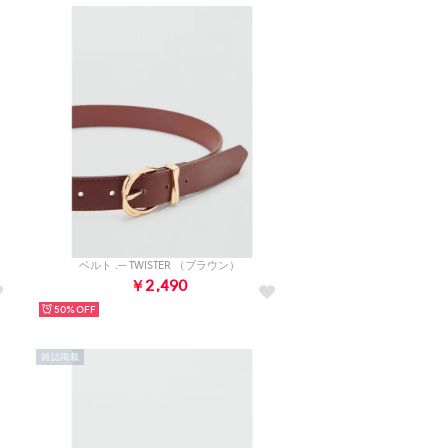
ベルト .-- TWISTER （ブラウン）
￥2,490
50%
雑誌掲載