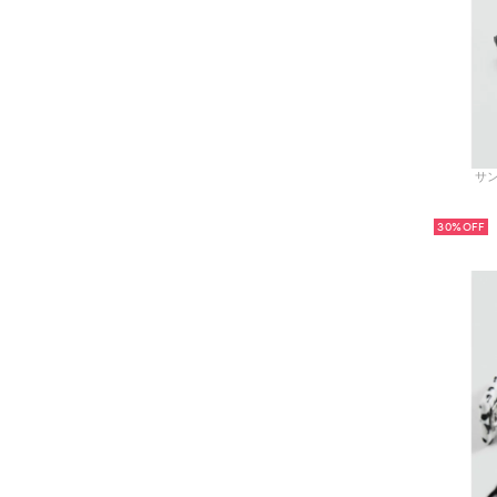
サン
30%