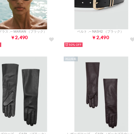
ラス .-- MARIAN （ブラック）
ベルト .-- NASH2 （ブラック）
￥2,490
￥2,490
50%
雑誌掲載