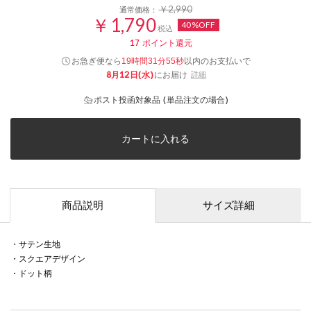
￥2,990
通常価格：
￥1,790
40%OFF
税込
17
ポイント還元
お急ぎ便なら
以内
のお支払いで
19時間31分55秒
8月12日(水)
にお届け
詳細
ポスト投函対象品 (単品注文の場合)
カートに入れる
商品説明
サイズ詳細
・サテン生地
・スクエアデザイン
・ドット柄