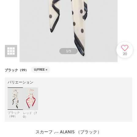
1
/
5
20
U/FREE
○
ブラック（99）
バリエーション
ブラック
レッド（7
（99）
0）
スカーフ .-- ALANIS （ブラック）