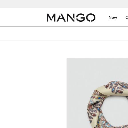
New
C