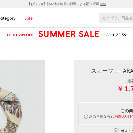
【お知らせ】熊本地域地震の影響による配送遅延
詳細
ategory
Sale
SUMMER SALE
- 8.11 23:59
UP TO 90%OFF
スカーフ .-- 
通
￥1,
この商
お急ぎ便なら
23時間08分1
ポスト投