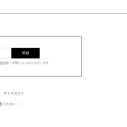
登録
規約
に同意したものとみなします
サイズガイド
意ください