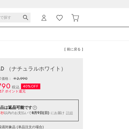
[ 前に戻る ]
ARAD （ナチュラルホワイト）
￥2,990
常価格：
790
40%OFF
税込
17
ポイント還元
品は
返品可能
です
以内
のお支払いで
8月9日(日)
にお届け
詳細
4秒
函対象品 (単品注文の場合)