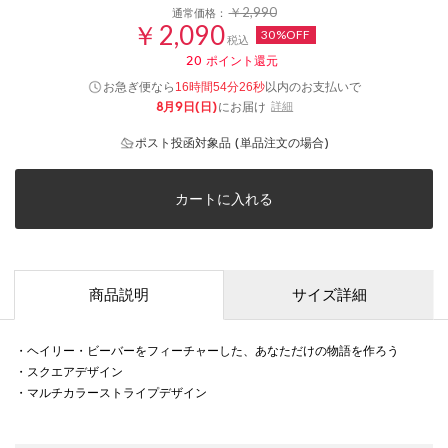
￥2,990
通常価格：
￥2,090
30%OFF
税込
20
ポイント還元
お急ぎ便なら
以内
のお支払いで
16時間54分25秒
8月9日(日)
にお届け
詳細
ポスト投函対象品 (単品注文の場合)
カートに入れる
商品説明
サイズ詳細
・ヘイリー・ビーバーをフィーチャーした、あなただけの物語を作ろう
・スクエアデザイン
・マルチカラーストライプデザイン