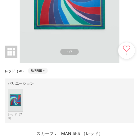
1
/
7
4
U/FREE
○
レッド（70）
バリエーション
レッド（7
0）
スカーフ .-- MANISES （レッド）