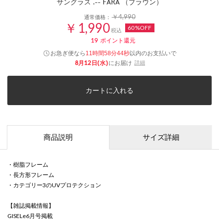
サングラス .-- FARA （ブラウン）
￥4,990
通常価格：
￥1,990
60%OFF
税込
19
ポイント還元
お急ぎ便なら
以内
のお支払いで
11時間58分43秒
8月12日(水)
にお届け
詳細
カートに入れる
商品説明
サイズ詳細
・樹脂フレーム
・長方形フレーム
・カテゴリー3のUVプロテクション
【雑誌掲載情報】
GISELe6月号掲載