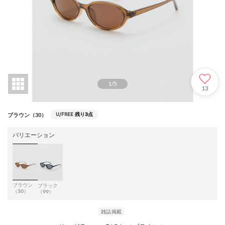
1
/
5
13
U/FREE
残り3点
ブラウン（30）
バリエーション
ブラウン
ブラック
（30）
（99）
雑誌掲載