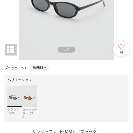
1
/
4
14
U/FREE
○
ブラック（99）
バリエーション
ブラック
ダークブラ
（99）
ウン（3
2）
サングラス .-- FEMME （ブラック）