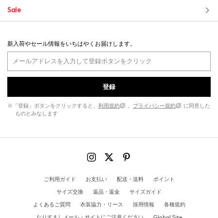
Sale
新入荷やセール情報をいちはやくお届けします。
登録
※「登録」ボタンをクリックすると、
利用規約
、
プライバシー規約
に同意した
ものとみなします
ご利用ガイド
お支払い
配送・送料
ポイント
サイズ交換
返品・返金
サイズガイド
よくあるご質問
衣装協力・リース
採用情報
各種規約
なりすましメール・サイトにご注意ください
Global Site