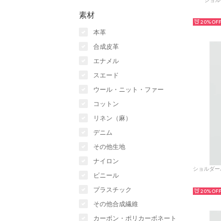
ショル
素材
20%
本革
合成皮革
エナメル
スエード
ウール・ニット・ファー
コットン
リネン（麻）
デニム
その他生地
ナイロン
ビニール
プラスチック
20%
その他合成繊維
カーボン・ポリカーボネート