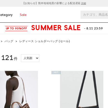
【お知らせ】熊本地域地震の影響による配送遅延
詳細
ategory
Sale
SUMMER SALE
- 8.11 23:59
UP TO 90%OFF
>
バッグ
>
レディース ショルダーバッグ (セール)
121
：
件
HOT