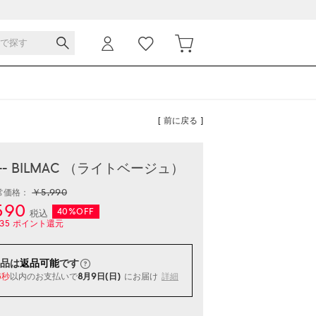
[ 前に戻る ]
- BILMAC （ライトベージュ）
￥5,990
常価格：
590
40%OFF
税込
35
ポイント還元
品は
返品可能
です
以内
のお支払いで
8月9日(日)
にお届け
詳細
6秒