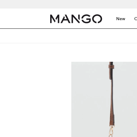
New
C