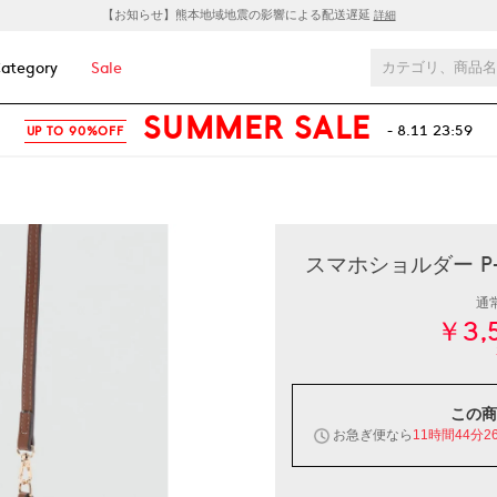
【お知らせ】熊本地域地震の影響による配送遅延
詳細
ategory
Sale
SUMMER SALE
- 8.11 23:59
UP TO 90%OFF
スマホショルダー P-
通
￥3,
この商
お急ぎ便なら
11時間44分2