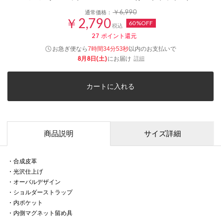
￥6,990
通常価格：
￥2,790
60%OFF
税込
27
ポイント還元
お急ぎ便なら
以内
のお支払いで
7時間34分52秒
8月8日(土)
にお届け
詳細
カートに入れる
商品説明
サイズ詳細
・合成皮革
・光沢仕上げ
・オーバルデザイン
・ショルダーストラップ
・内ポケット
・内側マグネット留め具