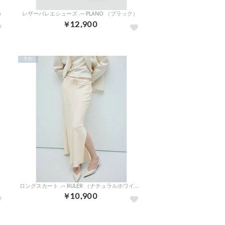
）
レザーバレエシューズ .-- PLANO （ブラック）
￥12,900
予約
ロングスカート .-- RULER （ナチュラルホワイト）
￥10,900