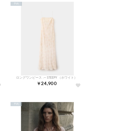
予約
ロングワンピース .-- STEEPY （ホワイト）
￥24,900
予約