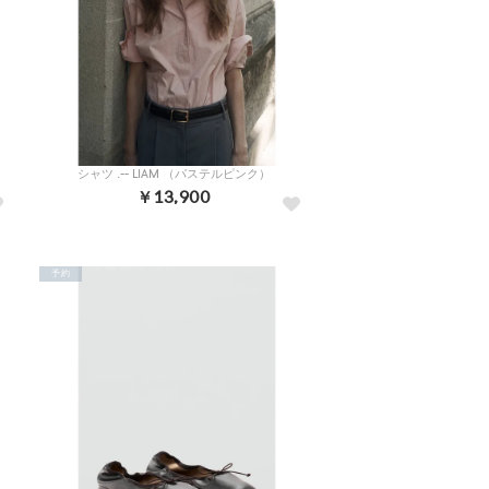
）
シャツ .-- LIAM （パステルピンク）
￥13,900
予約