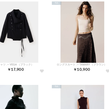
予約
ャツ .-- VEGA （ブラック）
ロングスカート .-- TAMARY （ブラウン）
￥17,900
￥10,900
予約