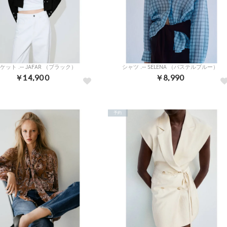
ケット .-- JAFAR （ブラック）
シャツ .-- SELENA （パステルブルー）
￥14,900
￥8,990
予約