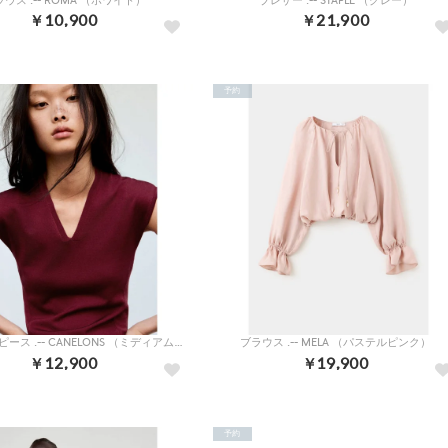
ウス .-- ROMA （ホワイト）
ブレザー .-- STAPLE （グレー）
￥10,900
￥21,900
予約
ロングワンピース .-- CANELONS （ミディアムレッド）
ブラウス .-- MELA （パステルピンク）
￥12,900
￥19,900
予約