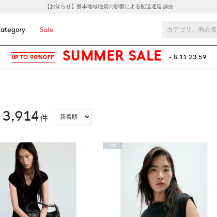
【お知らせ】熊本地域地震の影響による配送遅延
詳細
ategory
Sale
SUMMER SALE
- 8.11 23:59
UP TO 90%OFF
3,914
：
件
予約