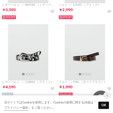
レザーベルト .-- BRITAS （ミディアムブラウン）
ベルト .-- LOLES （ブラック）
￥3,590
￥2,990
40%
40%
レザーベルト .-- CEBRA （ブラック）
ベルト .-- FINI （ダークブラウン）
￥4,190
￥1,990
50%
雑誌掲載
40%
当サイトではCookieを使用します。Cookieの使用に関する詳細は「
OK
プライバシー規約
」をご覧ください。