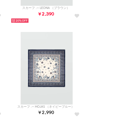
スカーフ .-- LEONA （ブラウン）
￥2,390
20%
スカーフ .-- HOJAS （ネイビーブルー）
￥2,990