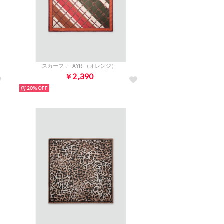
スカーフ .-- AYR （オレンジ）
￥2,390
20%