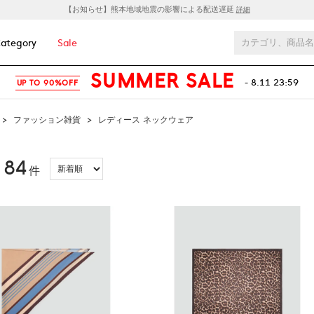
【お知らせ】熊本地域地震の影響による配送遅延
詳細
ategory
Sale
SUMMER SALE
- 8.11 23:59
UP TO 90%OFF
>
ファッション雑貨
>
レディース ネックウェア
84
：
件