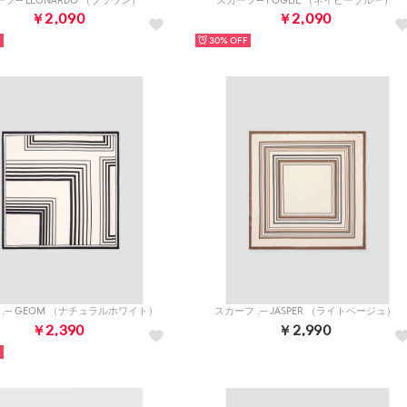
フ-- LEONARDO （ブラウン）
スカーフ-- FOGLIE （ネイビーブルー）
￥2,090
￥2,090
30%
.-- GEOM （ナチュラルホワイト）
スカーフ .-- JASPER （ライトベージュ）
￥2,390
￥2,990