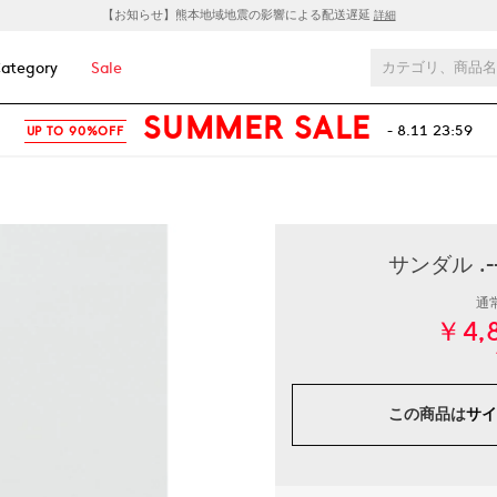
【お知らせ】熊本地域地震の影響による配送遅延
詳細
ategory
Sale
SUMMER SALE
- 8.11 23:59
UP TO 90%OFF
サンダル .-
通
￥4,
この商品は
サイ