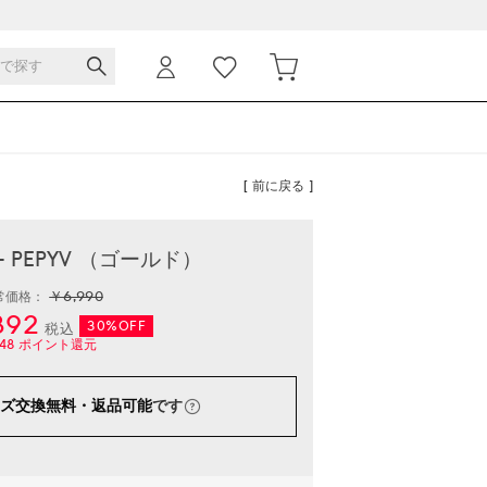
[ 前に戻る ]
- PEPYV （ゴールド）
￥6,990
常価格：
892
30%OFF
税込
48
ポイント還元
ズ交換無料・返品可能
です