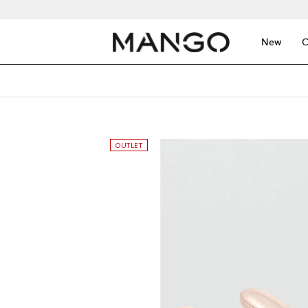
New
C