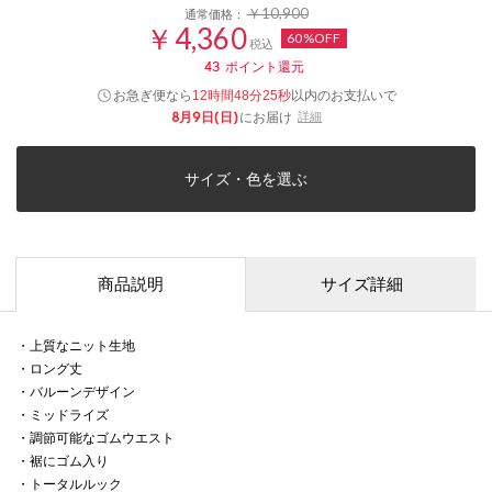
￥10,900
通常価格：
￥4,360
60%OFF
税込
43
ポイント還元
お急ぎ便なら
以内
のお支払いで
12時間48分25秒
8月9日(日)
にお届け
詳細
サイズ・色を選ぶ
商品説明
サイズ詳細
・上質なニット生地
・ロング丈
・バルーンデザイン
・ミッドライズ
・調節可能なゴムウエスト
・裾にゴム入り
・トータルルック