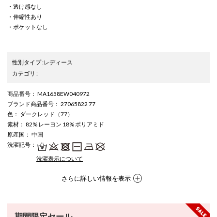
・透け感なし
・伸縮性あり
・ポケットなし
性別タイプ
:
レディース
カテゴリ
:
商品番号
： MA1658EW040972
ブランド商品番号
： 27065822 77
色
： ダークレッド（77）
素材
： 82% レーヨン 18% ポリアミド
原産国
： 中国
洗濯記号
：
洗濯表示について
さらに詳しい情報を表示