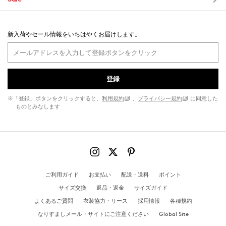
新入荷やセール情報をいちはやくお届けします。
登録
※「登録」ボタンをクリックすると、
利用規約
、
プライバシー規約
に同意した
ものとみなします
ご利用ガイド
お支払い
配送・送料
ポイント
サイズ交換
返品・返金
サイズガイド
よくあるご質問
衣装協力・リース
採用情報
各種規約
なりすましメール・サイトにご注意ください
Global Site