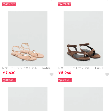
40%
40%
レザーストラップサンダル .-- SANDRA （ゴールド）
レザーフラットサンダル .-- FONT （ブラウン）
￥7,630
￥5,960
30%
60%