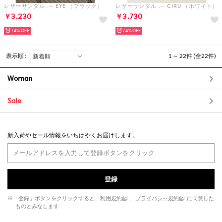
レザーサンダル .-- EYE （ブラック）
レザーサンダル .-- CIRU （ホワイト）
￥3,230
￥3,730
74%
74%
表示順 :
1 ～ 22件 (全22件)
Woman
Sale
新入荷やセール情報をいちはやくお届けします。
登録
※「登録」ボタンをクリックすると、
利用規約
、
プライバシー規約
に同意した
ものとみなします