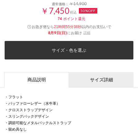
￥14,900
通常価格：
￥7,450
50%OFF
税込
74
ポイント還元
お急ぎ便なら
以内
のお支払いで
21時間55分38秒
8月9日(日)
にお届け
詳細
サイズ・色を選ぶ
商品説明
サイズ詳細
・フラット
・バッファローレザー（水牛革）
・クロスストラップデザイン
・スリングバックデザイン
・調節可能なメタルバックルストラップ
・留め具なし