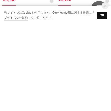
￥3,190
￥5,990
60%
40%
当サイトではCookieを使用します。Cookieの使用に関する詳細は「
OK
プライバシー規約
」をご覧ください。
ミニワンピース .-- BETY （ダークレッド）
ミニワンピース .-- LOTUS-W （ブラウン）
￥6,540
￥5,450
40%
50%