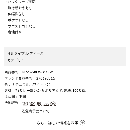
・バックジップ開閉
・透け感ややあり
・伸縮性なし
・ポケットなし
・ウエストゴムなし
・裏地付き
性別タイプ
:
レディース
カテゴリ
:
商品番号
： MA1658EW041391
ブランド商品番号
： 27019081 5
色
： ナチュラルホワイト（5）
素材
： 76% レーヨン 24% ポリアミド. 裏地: 100% 綿.
原産国
： 中国
洗濯記号
：
洗濯表示について
さらに詳しい情報を表示