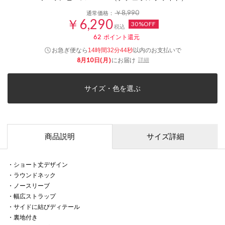
￥8,990
通常価格：
￥6,290
30%OFF
税込
62
ポイント還元
お急ぎ便なら
以内
のお支払いで
14時間32分44秒
8月10日(月)
にお届け
詳細
サイズ・色を選ぶ
商品説明
サイズ詳細
・ショート丈デザイン
・ラウンドネック
・ノースリーブ
・幅広ストラップ
・サイドに結びディテール
・裏地付き