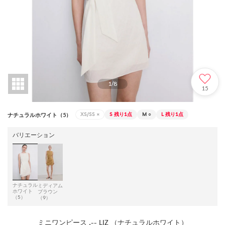
1
/
8
15
XS/SS
×
S
残り1点
M
○
L
残り1点
ナチュラルホワイト（5）
バリエーション
ナチュラル
ミディアム
ホワイト
ブラウン
（5）
（9）
ミニワンピース .-- LIZ （ナチュラルホワイト）