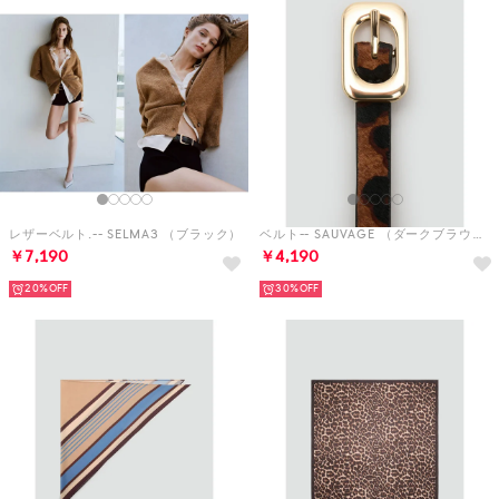
レザーベルト.-- SELMA3 （ブラック）
ベルト-- SAUVAGE （ダークブラウン）
￥7,190
￥4,190
20%
30%
スカーフ-- BARI （ミディアムブルー）
スカーフ-- LIONEL （ブラウン）
￥2,390
￥2,090
20%
30%