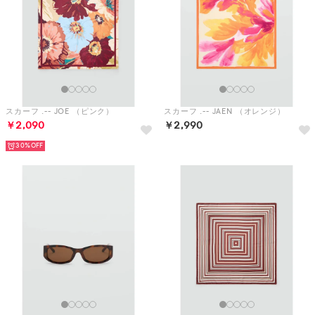
スカーフ .-- JOE （ピンク）
スカーフ .-- JAEN （オレンジ）
￥2,090
￥2,990
30%
サングラス .-- JEANNE （ダークブラウン）
スカーフ .-- JACOB （ミディアムオレンジ）
￥3,990
￥2,090
20%
30%