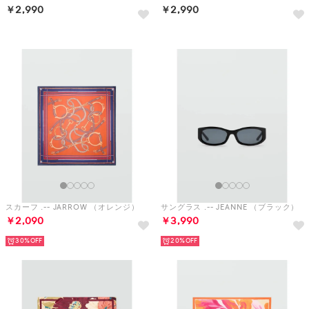
スカーフ .-- JARROW （オレンジ）
サングラス .-- JEANNE （ブラック）
￥2,090
￥3,990
30%
20%