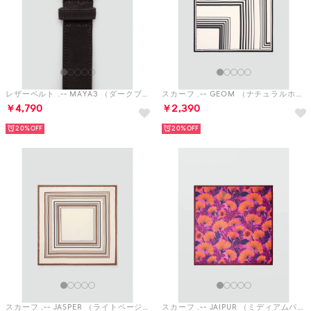
レザーベルト .-- MAYA3 （ダークブラウン）
スカーフ .-- GEOM （ナチュラルホワイト）
￥4,790
￥2,390
20%
20%
スカーフ .-- JASPER （ライトベージュ）
スカーフ .-- JAIPUR （ミディアムパープル）
￥2,990
￥2,990