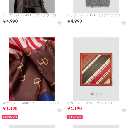
スカーフ .-- ASBURY （ミディアムブルー）
スカーフ .-- AYR （オレンジ）
￥1,190
￥1,190
60%
60%