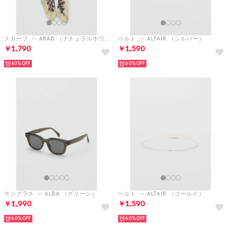
40%
60%
サングラス .-- ALBA （グリーン）
ベルト .-- ALTAIR （ゴールド）
￥1,990
￥1,590
当サイトではCookieを使用します。Cookieの使用に関する詳細は「
OK
プライバシー規約
」をご覧ください。
60%
60%