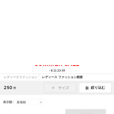
【お知らせ】熊本地域地震の影響による配送遅延
詳細
UP TO 90%OFF
SUMMER SALE
- 8.11 23:59
レディースファッション
レディース ファッション雑貨
250
絞り込む
サイズ
件
表示順 :