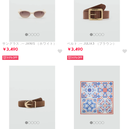
サングラス .-- JANIS （ホワイト）
ベルト .-- JULIA3 （ブラウン）
￥3,490
￥3,490
30%
30%
ベルト .-- MAYO3 （ブラウン）
スカーフ .-- LISBOA （ミディアムブルー）
￥4,190
￥2,990
30%