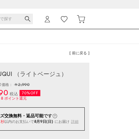
[ 前に戻る ]
 CUQUI （ライトベージュ）
￥2,990
常価格：
90
70%OFF
税込
8
ポイント還元
ズ交換無料・返品可能
です
以内
のお支払いで
8月9日(日)
にお届け
詳細
1秒