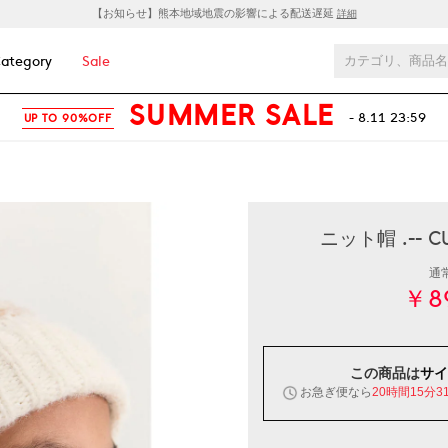
【お知らせ】熊本地域地震の影響による配送遅延
詳細
ategory
Sale
SUMMER SALE
- 8.11 23:59
UP TO 90%OFF
ニット帽 .--
通
￥8
この商品は
サイ
お急ぎ便なら
20時間15分3