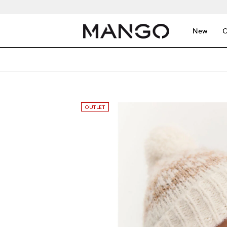
New
C