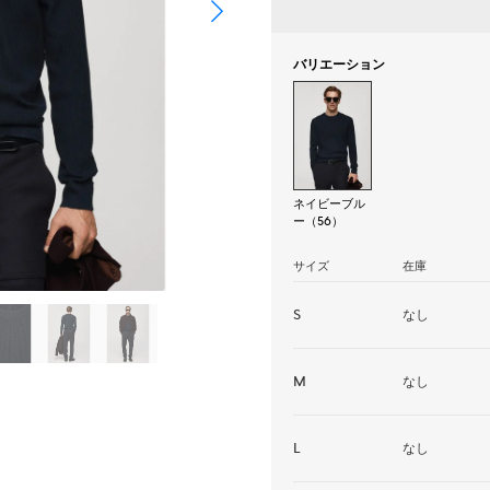
バリエーション
ネイビーブル
ー（56）
サイズ
在庫
S
なし
M
なし
L
なし