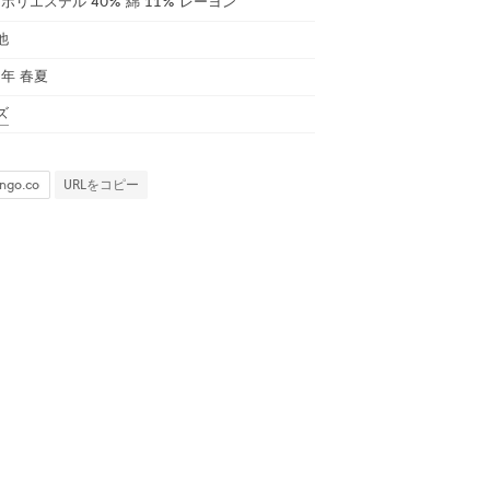
 ポリエステル 40% 綿 11% レーヨン
他
5年 春夏
ズ
URLをコピー