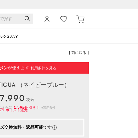
 8.6 23:59
[ 前に戻る ]
ポン
が使えます
利用条件を見る
ANTIGUA （ネイビーブルー）
7,990
税込
1,598
ばさらに
円引き！
※適用条件
79
ポイント還元
ズ交換無料・返品可能
です