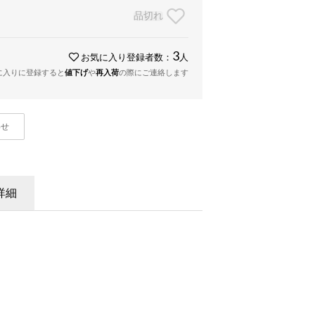
品切れ
3
お気に入り登録者数：
人
に入りに登録すると
値下げ
や
再入荷
の際にご連絡します
わせ
詳細