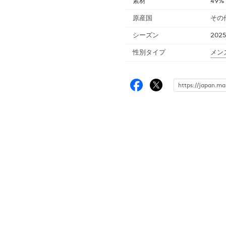
素材
49%
原産国
その
シーズン
202
性別タイプ
メン