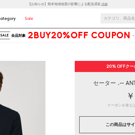
【お知らせ】熊本地域地震の影響による配送遅延
詳細
ategory
Sale
2BUY20%OFF COUPON
全品対象
-
SALE
20% OFF
クー
セーター .-- 
￥
クーポンを使え
この商品は
サイ