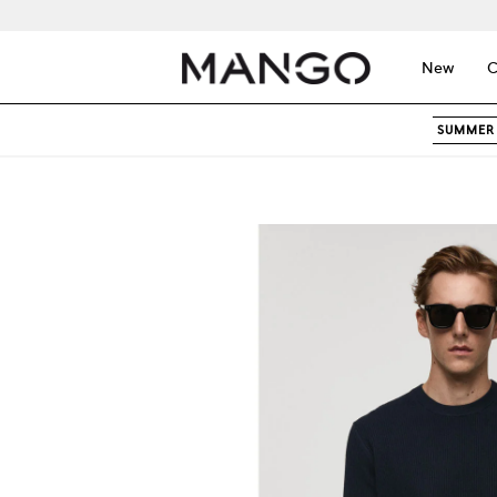
New
C
SUMMER 