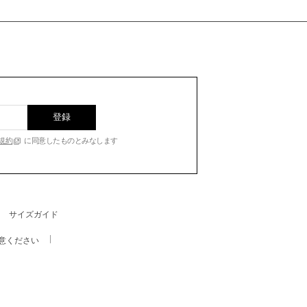
登録
規約
に同意したものとみなします
サイズガイド
意ください