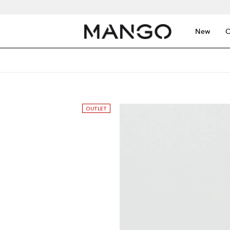
New
C