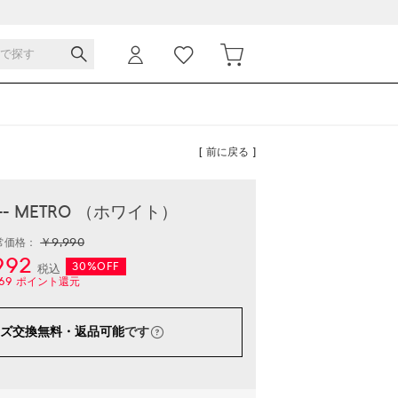
[ 前に戻る ]
-- METRO （ホワイト）
￥9,990
常価格：
992
30%OFF
税込
69
ポイント還元
ズ交換無料・返品可能
です