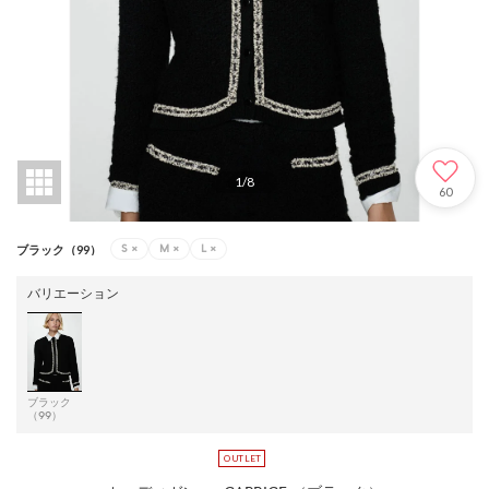
1
/
8
60
S
×
M
×
L
×
ブラック（99）
バリエーション
ブラック
（99）