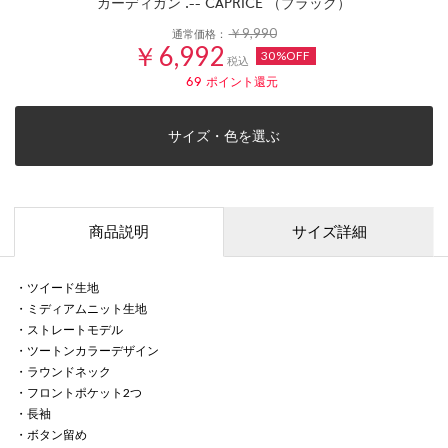
カーディガン .-- CAPRICE （ブラック）
￥9,990
通常価格：
￥6,992
30%OFF
税込
69
ポイント還元
サイズ・色を選ぶ
商品説明
サイズ詳細
・ツイード生地
・ミディアムニット生地
・ストレートモデル
・ツートンカラーデザイン
・ラウンドネック
・フロントポケット2つ
・長袖
・ボタン留め