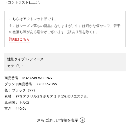
・コントラスト仕上げ。
こちらはアウトレット品です。
主にはシーズン落ちの新品になりますが、中には細かな傷やシワ、若干
の色落ち等がある場合がございます（訳あり品を除く）。
詳細はこちら
性別タイプ
:
レディース
カテゴリ
:
商品番号
： MA1658EW33948
ブランド商品番号
： 77055670 99
色
： ブラック（99）
素材
： 97% アクリル 2% ポリアミド 1% ポリエステル.
原産国
： トルコ
重さ
： 440.0g
さらに詳しい情報を表示