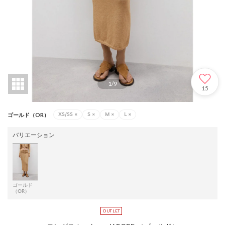
1
/
9
15
XS/SS
×
S
×
M
×
L
×
ゴールド（OR）
バリエーション
ゴールド
（OR）