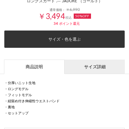
ロングスカート .-- JADORE （ゴールド）
￥6,990
通常価格：
￥3,494
50%OFF
税込
34
ポイント還元
サイズ・色を選ぶ
商品説明
サイズ詳細
・分厚いニット生地
・ロングモデル
・フィットモデル
・紐留め付き伸縮性ウエストバンド
・裏地
・セットアップ