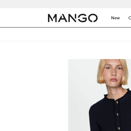
New
C