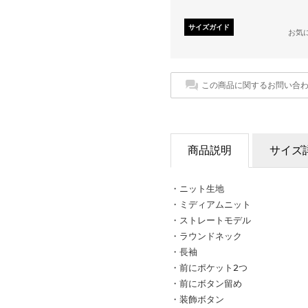
サイズガイド
お気
この商品に関するお問い合
商品説明
サイズ
・ニット生地
・ミディアムニット
・ストレートモデル
・ラウンドネック
・長袖
・前にポケット2つ
・前にボタン留め
・装飾ボタン