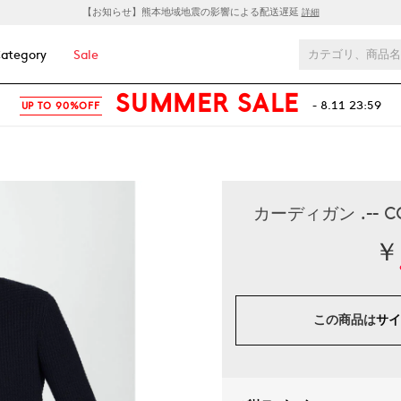
【お知らせ】熊本地域地震の影響による配送遅延
詳細
ategory
Sale
SUMMER SALE
- 8.11 23:59
UP TO 90%OFF
カーディガン .-- 
￥
この商品は
サイ