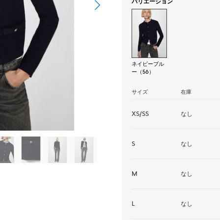
バリエーション
ネイビーブル
ー（56）
サイズ
在庫
XS/SS
なし
S
なし
M
なし
L
なし