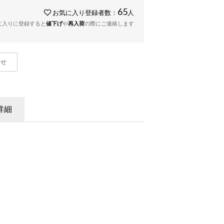
65
お気に入り登録者数：
人
に入りに登録すると
値下げ
や
再入荷
の際にご連絡します
わせ
詳細