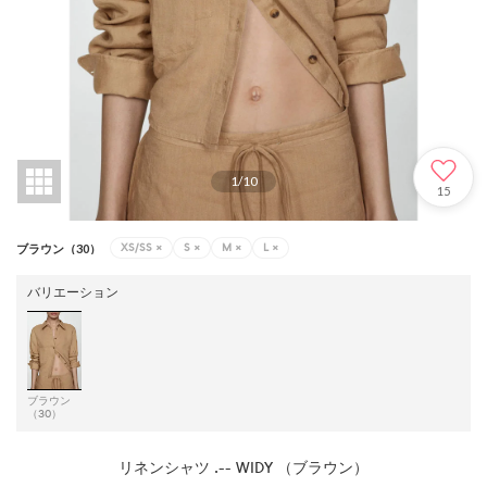
1
/
10
15
XS/SS
×
S
×
M
×
L
×
ブラウン（30）
バリエーション
ブラウン
（30）
リネンシャツ .-- WIDY （ブラウン）