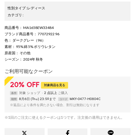
性別タイプ
:
レディース
カテゴリ
:
商品番号
： MA1658EW33484
ブランド商品番号
： 77072922 96
色
： ダークグレー（96）
素材
： 95% 綿 5% ポリウレタン
原産国
： その他
シーズン
： 2024年 秋冬
ご利用可能なクーポン
20
%
OFF
対象商品を見る
対象
ショップ
2 点以上
条件
8月6日 (Thu) 23:59まで
MKY-0477-H0804C
期間
コード
※返品により条件を満たさない場合、割引は無効になります
※1回のご注文に使えるクーポンは1つです。注文後の適用はできません。