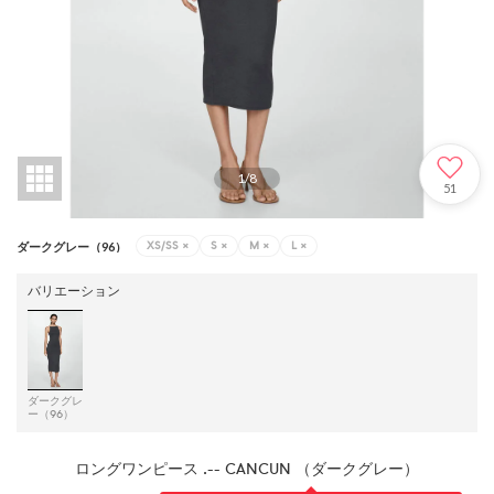
1
/
8
51
XS/SS
×
S
×
M
×
L
×
ダークグレー（96）
バリエーション
ダークグレ
ー（96）
ロングワンピース .-- CANCUN （ダークグレー）