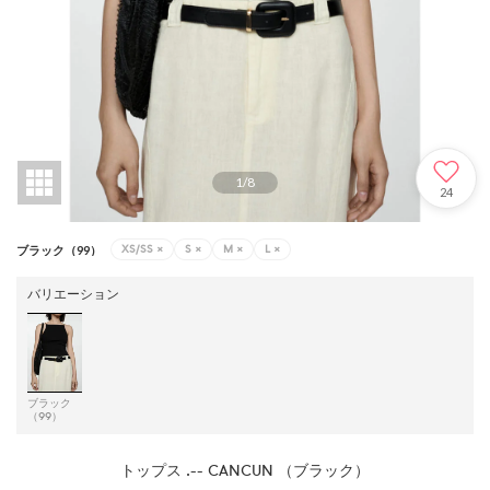
1
/
8
24
XS/SS
×
S
×
M
×
L
×
ブラック（99）
バリエーション
ブラック
（99）
トップス .-- CANCUN （ブラック）