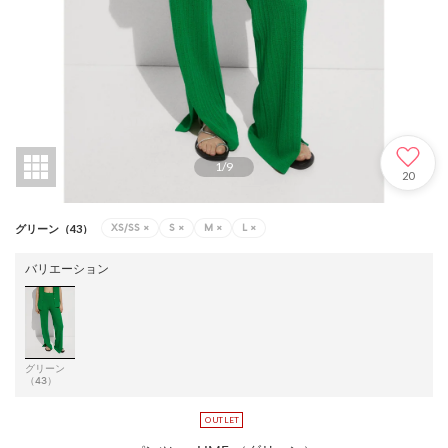
1
/
9
20
XS/SS
×
S
×
M
×
L
×
グリーン（43）
バリエーション
グリーン
（43）