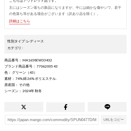
こちらはアウトレット品です。
主にはシーズン落ちの新品になりますが、中には細かな傷やシワ、若干
の色落ち等がある場合がございます（訳あり品を除く）。
詳細はこちら
性別タイプ
:
レディース
カテゴリ
:
商品番号
： MA1658EW33432
ブランド商品番号
： 77062005 43
色
： グリーン（43）
素材
： 74% 綿 26% ポリエステル.
原産国
： その他
シーズン
： 2024年 秋冬
URLをコピー