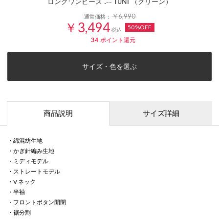
ロングワンピース .-- TUNI （グリーン）
￥6,990
通常価格：
￥3,494
50%OFF
税込
34
ポイント還元
サイズ・色を選ぶ
商品説明
サイズ詳細
・綿混紡生地
・かぎ針編み生地
・ミディモデル
・ストレートモデル
・V ネック
・半袖
・フロントボタン開閉
・裾分割