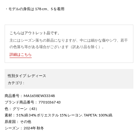
・モデルの身長は 178 cm、S を着用
こちらはアウトレット品です。
主にはシーズン落ちの新品になりますが、中には細かな傷やシワ、若干
の色落ち等がある場合がございます（訳あり品を除く）。
詳細はこちら
性別タイプ
:
レディース
カテゴリ
:
商品番号
： MA1658EW33348
ブランド商品番号
： 77010367 43
色
： グリーン（43）
素材
： 51% 綿 34% ポリエステル 15% レーヨン. TAPETA: 100% 綿.
原産国
： その他
シーズン
： 2024年 秋冬