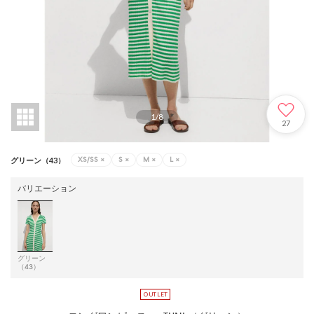
1
/
8
27
XS/SS
×
S
×
M
×
L
×
グリーン（43）
バリエーション
グリーン
（43）