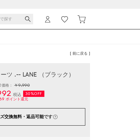
[ 前に戻る ]
 .-- LANE （ブラック）
￥9,990
常価格：
992
30%OFF
税込
69
ポイント還元
ズ交換無料・返品可能
です