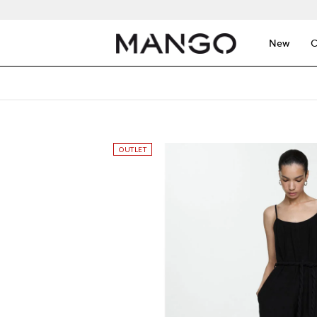
New
C