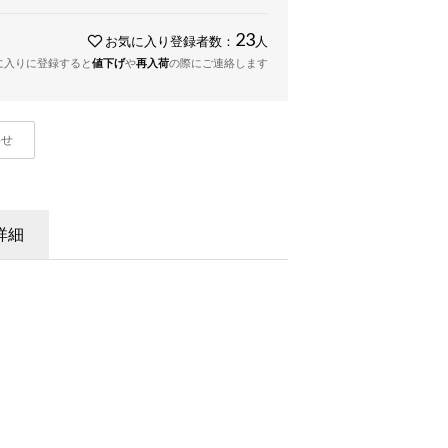
23
お気に入り登録者数：
人
に入りに登録すると
値下げ
や
再入荷
の際にご連絡します
わせ
詳細