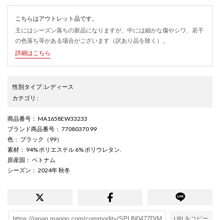
こちらはアウトレット品です。
主にはシーズン落ちの新品になりますが、中には細かな傷やシワ、若干
の色落ち等がある場合がございます（訳あり品を除く）。
詳細はこちら
性別タイプ
:
レディース
カテゴリ
:
商品番号
： MA1658EW33233
ブランド商品番号
： 77080370 99
色
： ブラック（99）
素材
： 94% ポリエステル 6% ポリウレタン.
原産国
： ベトナム
シーズン
： 2024年 秋冬
URLをコピー