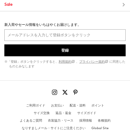
Sale
新入荷やセール情報をいちはやくお届けします。
登録
※「登録」ボタンをクリックすると、
利用規約
、
プライバシー規約
に同意した
ものとみなします
ご利用ガイド
お支払い
配送・送料
ポイント
サイズ交換
返品・返金
サイズガイド
よくあるご質問
衣装協力・リース
採用情報
各種規約
なりすましメール・サイトにご注意ください
Global Site