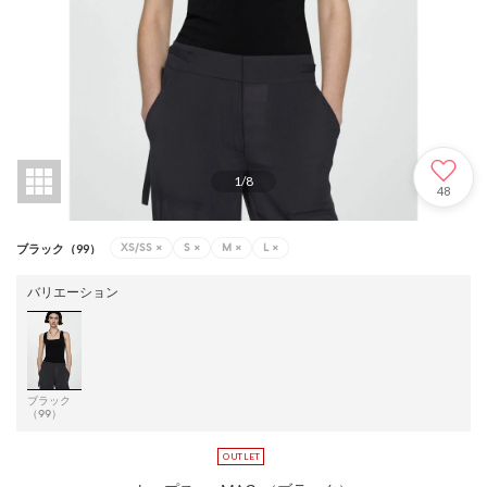
1
/
8
48
XS/SS
×
S
×
M
×
L
×
ブラック（99）
バリエーション
ブラック
（99）