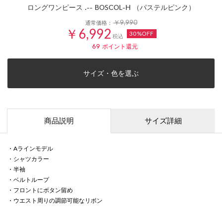
ロングワンピース .-- BOSCOL-H （パステルピンク）
￥9,990
通常価格：
￥6,992
30%OFF
税込
69
ポイント還元
サイズ・色を選ぶ
商品説明
サイズ詳細
・Aラインモデル
・シャツカラー
・半袖
・ベルトループ
・フロントにボタン留め
・ウエスト周りの調節可能なリボン