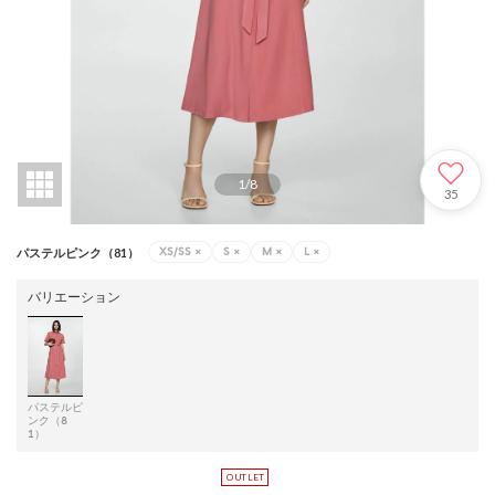
1
/
8
35
XS/SS
×
S
×
M
×
L
×
パステルピンク（81）
バリエーション
パステルピ
ンク（8
1）