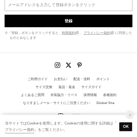
登録
※「登録」ボタンをクリックすると、
利用規約
、
プライバシー規約
に同意した
ものとみなします
ご利用ガイド
お支払い
配送・送料
ポイント
サイズ交換
返品・返金
サイズガイド
よくあるご質問
衣装協力・リース
採用情報
各種規約
なりすましメール・サイトにご注意ください
Global Site
当サイトではCookieを使用します。Cookieの使用に関する詳細は「
OK
プライバシー規約
」をご覧ください。
© MANGO All Rights Reserved