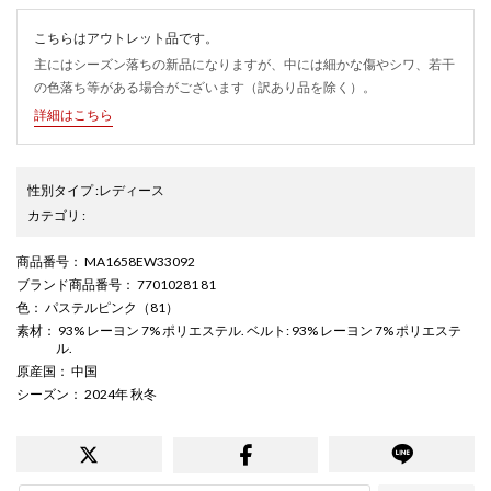
こちらはアウトレット品です。
主にはシーズン落ちの新品になりますが、中には細かな傷やシワ、若干
の色落ち等がある場合がございます（訳あり品を除く）。
詳細はこちら
性別タイプ
:
レディース
カテゴリ
:
商品番号
： MA1658EW33092
ブランド商品番号
： 77010281 81
色
： パステルピンク（81）
素材
： 93% レーヨン 7% ポリエステル. ベルト: 93% レーヨン 7% ポリエステ
ル.
原産国
： 中国
シーズン
： 2024年 秋冬