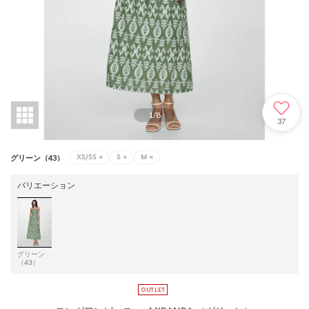
1
/
8
37
XS/SS
×
S
×
M
×
グリーン（43）
バリエーション
グリーン
（43）