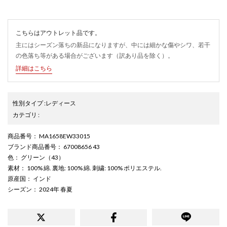
こちらはアウトレット品です。
主にはシーズン落ちの新品になりますが、中には細かな傷やシワ、若干
の色落ち等がある場合がございます（訳あり品を除く）。
詳細はこちら
性別タイプ
:
レディース
カテゴリ
:
商品番号
： MA1658EW33015
ブランド商品番号
： 67008656 43
色
： グリーン（43）
素材
： 100% 綿. 裏地: 100% 綿. 刺繍: 100% ポリエステル.
原産国
： インド
シーズン
： 2024年 春夏